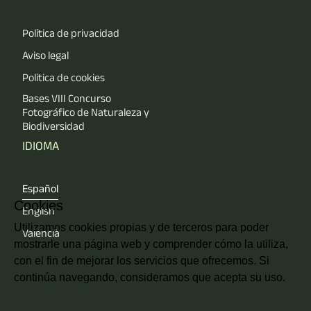
Política de privacidad
Aviso legal
Política de cookies
Bases VIII Concurso
Fotográfico de Naturaleza y
Biodiversidad
IDIOMA
Español
Cookies
English
Utilizamos cookies propias y de terceros para poder
Valencià
mostrarle una página web y comprender cómo la utiliza,
con el fin de mejorar los servicios que ofrecemos. Si
continúa navegando, consideramos que acepta su uso.