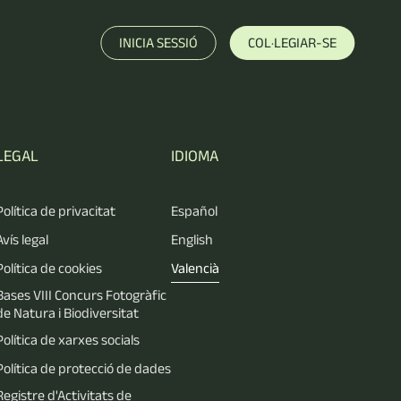
INICIA SESSIÓ
COL·LEGIAR-SE
LEGAL
IDIOMA
Política de privacitat
Español
Avís legal
English
Política de cookies
Valencià
Bases VIII Concurs Fotogràfic
de Natura i Biodiversitat
Política de xarxes socials
Política de protecció de dades
Registre d'Activitats de