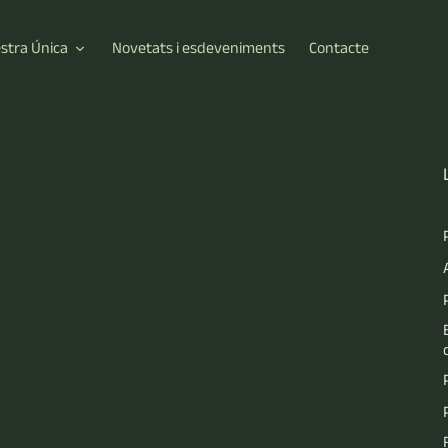
estra Única
Novetats i esdeveniments
Contacte