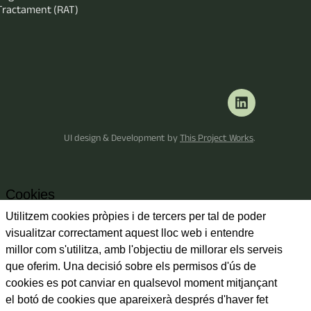
Tractament (RAT)
UI design & Development by
This Project Works
.
Cookies
Utilitzem cookies pròpies i de tercers per tal de poder
visualitzar correctament aquest lloc web i entendre
millor com s'utilitza, amb l'objectiu de millorar els serveis
que oferim. Una decisió sobre els permisos d'ús de
cookies es pot canviar en qualsevol moment mitjançant
el botó de cookies que apareixerà després d'haver fet