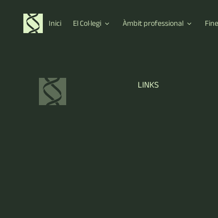
Inici
El Col·legi
Àmbit professional
Fin
LINKS