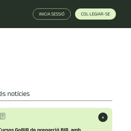
INICIA SESSIÓ
COL·LEGIAR-SE
s notícies
+
Cursos GoBIR de preparció BIR, amb