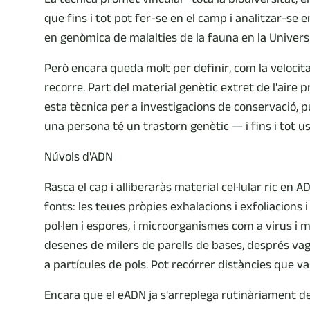
que fins i tot pot fer-se en el camp i analitzar-se e
en genòmica de malalties de la fauna en la Universi
Però encara queda molt per definir, com la velocitat
recorre. Part del material genètic extret de l'aire 
esta tècnica per a investigacions de conservació, p
una persona té un trastorn genètic — i fins i tot us
Núvols d'ADN
Rasca el cap i alliberaràs material cel·lular ric en A
fonts: les teues pròpies exhalacions i exfoliacions 
pol·len i espores, i microorganismes com a virus i
desenes de milers de parells de bases, després vaga
a partícules de pols. Pot recórrer distàncies que v
Encara que el eADN ja s'arreplega rutinàriament de l