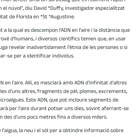
n el núvol", diu David *Duffy, investigador especialitzat
tat de Florida en *St *Augustine.
 a la qual es descompon l'ADN en l'aire i la distància que
prové d'humans, i diversos científics temen que, en usar
uga revelar inadvertidament l'ètnia de les persones o si
ar-se per a identificar individus.
DN en l'aire. Allí, es mesclarà amb ADN d'infinitat d'altres
i les d'uns altres, fragments de pèl, plomes, excrements,
 microalgues. Este ADN, que pot incloure segments de
rà per l'aire durant potser uns dies, sovint aferrant-se
an des d'uns pocs metres fins a diversos milers.
'aigua, la neu i el sòl per a obtindre informació sobre