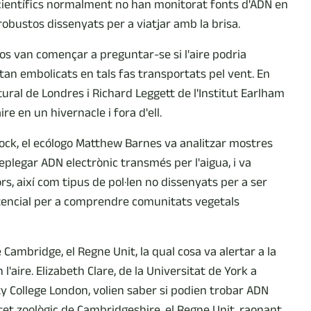
s científics normalment no han monitorat fonts d'ADN en
 robustos dissenyats per a viatjar amb la brisa.
ogos van començar a preguntar-se si l'aire podria
tan embolicats en tals fas transportats pel vent. En
tural de Londres i Richard Leggett de l'Institut Earlham
e en un hivernacle i fora d'ell.
ock, el ecólogo Matthew Barnes va analitzar mostres
replegar ADN electrònic transmés per l'aigua, i va
rs, així com tipus de pol·len no dissenyats per a ser
tencial per a comprendre comunitats vegetals
Cambridge, el Regne Unit, la qual cosa va alertar a la
l'aire. Elizabeth Clare, de la Universitat de York a
sity College London, volien saber si podien trobar ADN
tet zoològic de Cambridgeshire, el Regne Unit, raonant