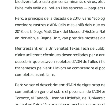
biodiversitat o rastrejar contaminants o virus, el
l'aire més enllà del pol·len i les espores — paquets
Però, a principis de la dècada de 2010, varis *ecól
contindre rastres d'ADN útils més enllà dels que es
2013, els biòlegs Matt Clark del Museu d'Història Na
en Norwich, el Regne Unit, van prendre mostres d'air
Mentrestant, en la Universitat Texas Tech de Lubb
d'aire utilitzant tècniques desenrotllades per a ar
descobrir que estaven repletes d'ADN de fulles i flo
transmesos pel vent. Llavors va comprendre el po
completes usant l'aire.
Però va ser el descobriment d'ADN de tigre prop de 
comunitat en general sobre el potencial de l'ADN en 
Toronto, el Canadà, i Joanne Littlefair, de l'Univer
animal en l'aire. Van arreplegar mostres en un xico