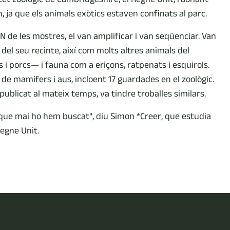
 ja que els animals exòtics estaven confinats al parc.
DN de les mostres, el van amplificar i van seqüenciar. Van
del seu recinte, així com molts altres animals del
ls i porcs— i fauna com a eriçons, ratpenats i esquirols.
de mamífers i aus, incloent 17 guardades en el zoològic.
ublicat al mateix temps, va tindre troballes similars.
 que mai ho hem buscat", diu Simon *Creer, que estudia
Regne Unit.