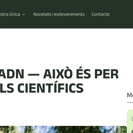
estra Única
Novetats i esdeveniments
Contacte
'ADN — AIXÒ ÉS PER
LS CIENTÍFICS
Mé