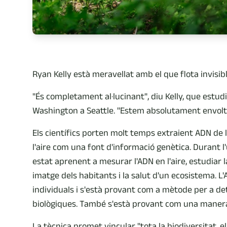
Ryan Kelly està meravellat amb el que flota invisible
"És completament al·lucinant", diu Kelly, que estu
Washington a Seattle. "Estem absolutament envolt
Els científics porten molt temps extraient ADN de l
l'aire com una font d'informació genètica. Durant
estat aprenent a mesurar l'ADN en l'aire, estudiar l
imatge dels habitants i la salut d'un ecosistema. L'
individuals i s'està provant com a mètode per a d
biològiques. També s'està provant com una manera d
La tècnica promet vincular "tota la biodiversitat, 