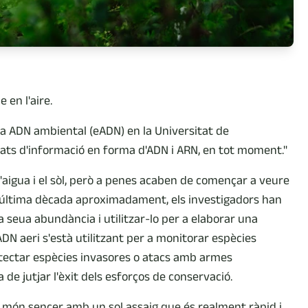
 en l'aire.
dia ADN ambiental (eADN) en la Universitat de
ats d'informació en forma d'ADN i ARN, en tot moment."
'aigua i el sòl, però a penes acaben de començar a veure
 l'última dècada aproximadament, els investigadors han
a seua abundància i utilitzar-lo per a elaborar una
ADN aeri s'està utilitzant per a monitorar espècies
etectar espècies invasores o atacs amb armes
e jutjar l'èxit dels esforços de conservació.
el món sencer amb un sol assaig que és realment ràpid i