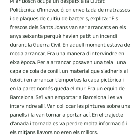
Pilar Bosch ocupa un despatx a la Ciutat
Politècnica d'Innovació, on envoltada de matrassos
i de plaques de cultiu de bacteris, explica: “Els
frescos dels Sants Joans van ser arrancats en els
anys seixanta perquè havien patit un incendi
durant la Guerra Civil. En aquell moment estava de
moda arrancar. Era una manera d'intervindre en
eixa època. Per a arrancar posaven una tela i una
capa de cola de conill, un material que s'adherix al
teixit i en arrancar t'emportes la capa pictòrica i
en la paret només queda el mur. Era un equip de
Barcelona. Se'l van emportar a Barcelona i es va
intervindre allí. Van col·locar les pintures sobre uns
panells i la van tornar a portar ací. En el trajecte
d'anada i tornada es va perdre molta informació i
els mitjans llavors no eren els millors.