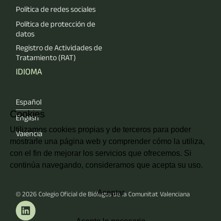
Política de redes sociales
Política de protección de
datos
Registro de Actividades de
Tratamiento (RAT)
IDIOMA
Español
Cookies
English
Utilizamos cookies propias y de terceros para poder
Valencià
mostrarle una página web y comprender cómo la utiliza,
con el fin de mejorar los servicios que ofrecemos. Si
continúa navegando, consideramos que acepta su uso.
Aceptar
© 2026
Colegio Oficial de Biólogos de la Comunitat Valenciana