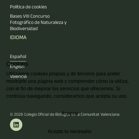
Política de cookies
Bases VIII Concurso
Fotográfico de Naturaleza y
Biodiversidad
IDIOMA
Español
Cookies
English
Utilizamos cookies propias y de terceros para poder
Valencià
mostrarle una página web y comprender cómo la utiliza,
con el fin de mejorar los servicios que ofrecemos. Si
continúa navegando, consideramos que acepta su uso.
Aceptar
© 2026
Colegio Oficial de Biólogos de la Comunitat Valenciana
Acepto lo necesario